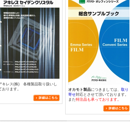
アキレス(株) 各種製品取り扱いし
ております。
オカモト製品
につきましては、
取り
寄せ
対応とさせて頂いております。
また
特注品も承っております。