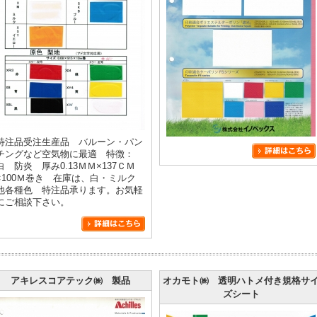
特注品受注生産品 バルーン・パン
チングなど空気物に最適 特徴：
白 防炎 厚み0.13ＭＭ×137ＣＭ
×100Ｍ巻き 在庫は、白・ミルク
他各種色 特注品承ります。お気軽
にご相談下さい。
アキレスコアテック㈱ 製品
オカモト㈱ 透明ハトメ付き規格サ
ズシート