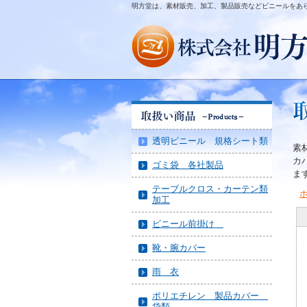
明方堂は、素材販売、加工、製品販売などビニールをあ
透明ビニール 規格シート類
素
カ
ゴミ袋 各社製品
ま
テーブルクロス・カーテン類
加工
ビニール前掛け
靴・腕カバー
雨 衣
ポリエチレン 製品カバー
袋類