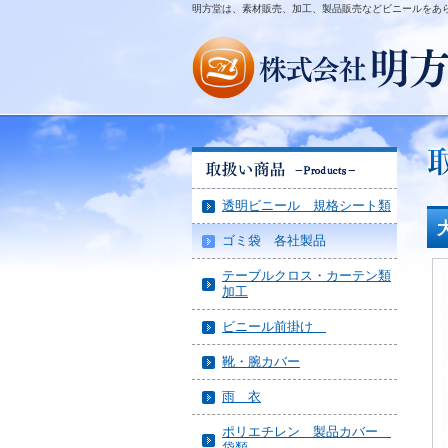
明方堂は、素材販売、加工、製品販売などビニールをあ
透明ビニール 規格シート類
ゴミ袋 各社製品
テーブルクロス・カーテン類
加工
ビニール前掛け
靴・腕カバー
雨 衣
ポリエチレン 製品カバー
袋類