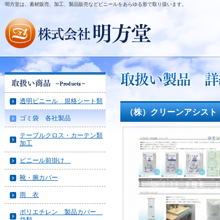
明方堂は、素材販売、加工、製品販売などビニールをあらゆる形で取り扱います。
透明ビニール 規格シート類
（株）クリーンアシスト
ゴミ袋 各社製品
テーブルクロス・カーテン類
加工
ビニール前掛け
靴・腕カバー
雨 衣
ポリエチレン 製品カバー
袋類