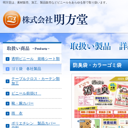
明方堂は、素材販売、加工、製品販売などビニールをあらゆる形で取り扱います。
透明ビニール 規格シート類
防臭袋・カラーゴミ袋
ゴミ袋 各社製品
テーブルクロス・カーテン類
加工
ビニール前掛け
靴・腕カバー
雨 衣
ポリエチレン 製品カバー
袋類