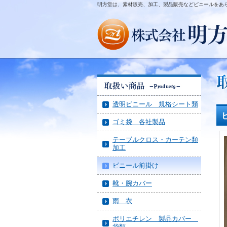
明方堂は、素材販売、加工、製品販売などビニールをあ
透明ビニール 規格シート類
ゴミ袋 各社製品
テーブルクロス・カーテン類
加工
ビニール前掛け
靴・腕カバー
雨 衣
ポリエチレン 製品カバー
袋類