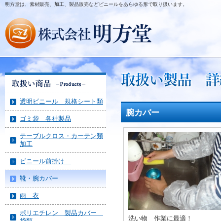
明方堂は、素材販売、加工、製品販売などビニールをあらゆる形で取り扱います。
透明ビニール 規格シート類
腕カバー
ゴミ袋 各社製品
テーブルクロス・カーテン類
加工
ビニール前掛け
靴・腕カバー
雨 衣
ポリエチレン 製品カバー
洗い物 作業に最適！
袋類