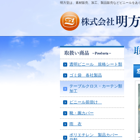
明方堂は、素材販売、加工、製品販売などビニールをあ
透明ビニール 規格シート類
ゴミ袋 各社製品
テーブルクロス・カーテン類
加工
ビニール前掛け
靴・腕カバー
雨 衣
ポリエチレン 製品カバー
袋類