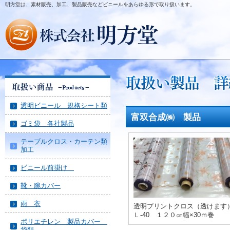
明方堂は、素材販売、加工、製品販売などビニールをあらゆる形で取り扱います。
透明ビニール 規格シート類
富双合成㈱ 製品
ゴミ袋 各社製品
テーブルクロス・カーテン類
加工
ビニール前掛け
靴・腕カバー
雨 衣
透明プリントクロス（透けます
Ｌ-40 １２０㎝幅×30ｍ巻
ポリエチレン 製品カバー
袋類