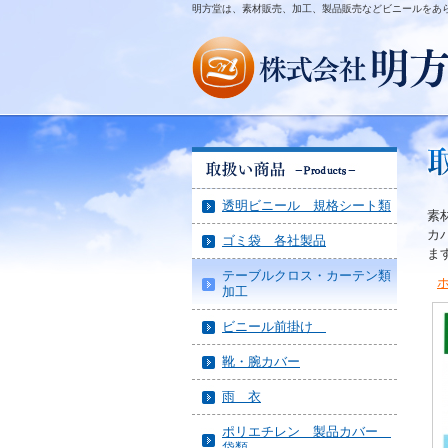
明方堂は、素材販売、加工、製品販売などビニールをあ
透明ビニール 規格シート類
素
カ
ゴミ袋 各社製品
ま
テーブルクロス・カーテン類
加工
ビニール前掛け
靴・腕カバー
雨 衣
ポリエチレン 製品カバー
袋類